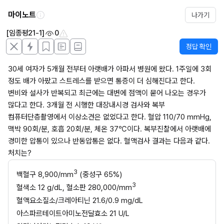
마이노트
나가기
[임종평21-1]
0
정답 확인
30세 여자가 5개월 전부터 아랫배가 아파서 병원에 왔다. 1주일에 3회 
정도 배가 아팠고 스트레스를 받으면 통증이 더 심해진다고 한다. 
변비와 설사가 반복되고 최근에는 대변에 점액이 묻어 나오는 경우가 
많다고 한다. 3개월 전 시행한 대장내시경 검사와 복부 
컴퓨터단층촬영에서 이상소견은 없었다고 한다. 혈압 110/70 mmHg, 
맥박 90회/분, 호흡 20회/분, 체온 37℃이다. 복부진찰에서 아랫배에 
경미한 압통이 있으나 반동압통은 없다. 혈액검사 결과는 다음과 같다. 
처치는?
3
백혈구 8,900/mm
 (중성구 65%)
3
혈색소 12 g/dL, 혈소판 280,000/mm
혈액요소질소/크레아티닌 21.6/0.9 mg/dL
아스파르테이트아미노전달효소 21 U/L