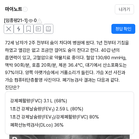
마이노트
나가기
[임종평21-1]
0
정답 확인
72세 남자가 2주 전부터 숨이 차다며 병원에 왔다. 1년 전부터 기침을 
하였고 열감은 없고 조금만 걸어도 숨이 찬다고 한다. 40갑·년의 
흡연력이 있고, 고혈압으로 약물치료 중이다. 혈압 130/80 mmHg, 
맥박 90회/분, 호흡 20회/분, 체온 36.4℃, 대기에서 산소포화도는 
97%이다. 양쪽 아랫가슴에서 거품소리가 들린다. 가슴 X선 사진과 
가슴 컴퓨터단층촬영 사진이다. 폐기능검사 결과는 다음과 같다. 
진단은?
강제폐활량(FVC) 3.1 L (68%)
1초간 강제날숨량(FEV
) 2.59 L (80%)
1
1초간 강제날숨량(FEV
)/강제폐활량(FVC) 80%
1
폐확산능력검사(DLco) 36%