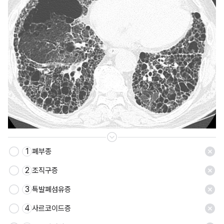
1
폐부종
2
조직구증
3
특발폐섬유증
4
사르코이드증