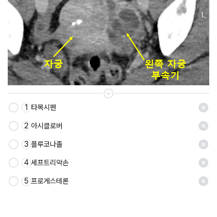
1
타목시펜
저장
2
아시클로버
3
플루코나졸
4
세프트리악손
5
프로게스테론