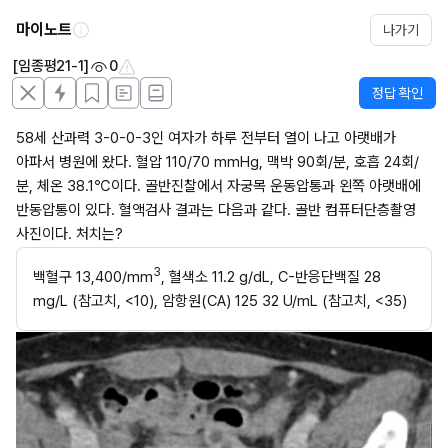
마이노트
나가기
[임종평21-1]
0
정답 확인
58세 산과력 3-0-0-3인 여자가 하루 전부터 열이 나고 아랫배가 
아파서 병원에 왔다. 혈압 110/70 mmHg, 맥박 90회/분, 호흡 24회/
분, 체온 38.1℃이다. 골반진찰에서 자궁목 운동압통과 왼쪽 아랫배에 
반동압통이 있다. 혈액검사 결과는 다음과 같다. 골반 컴퓨터단층촬영 
사진이다. 처치는?
3
백혈구 13,400/mm
, 혈색소 11.2 g/dL, C-반응단백질 28 
mg/L (참고치, <10), 암항원(CA) 125 32 U/mL (참고치, <35)