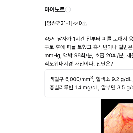
마이노트
[임종평21-1]
0
45세 남자가 1시간 전부터 피를 토해서 응
구토 후에 피를 토했고 흑색변이나 혈변은 
mmHg, 맥박 98회/분, 호흡 20회/분,
식도위내시경 사진이다. 진단은?
3
백혈구 6,000/mm
, 혈색소 9.2 g/d
총빌리루빈 1.4 mg/dL, 알부민 3.5 g/dL,