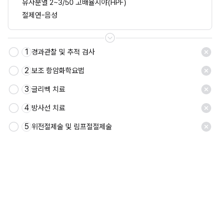
유사분열 2~3/50 고배율시야(HPF)
절제연-음성
1
경과관찰 및 추적 검사
2
보조 항암화학요법
3
글리벡 치료
4
방사선 치료
5
위전절제술 및 림프절절제술