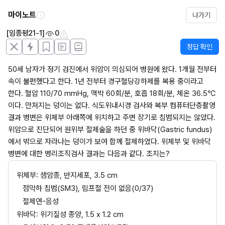
마이노트
나가기
[임종평21-1]
0
정답 확인
50세 남자가 정기 검진에서 위암이 의심되어 병원에 왔다. 1개월 전부터 
속이 불편했다고 한다. 1년 전부터 경구혈당강하제를 복용 중이라고 
한다. 혈압 110/70 mmHg, 맥박 60회/분, 호흡 18회/분, 체온 36.5℃
이다. 만져지는 덩이는 없다. 식도위내시경 검사와 복부 컴퓨터단층촬영 
결과 병변은 위체부 아래쪽에 위치하고 주변 장기로 침범되지는 않았다. 
위암으로 진단되어 원위부 절제술을 하던 중 위바닥(Gastric fundus)
에서 밖으로 자라나는 덩이가 보여 함께 절제하였다. 위체부 및 위바닥 
병변에 대한 병리조직검사 결과는 다음과 같다. 조치는?
위체부: 샘암종, 반지세포, 3.5 cm
점막하 침범(SM3), 림프절 전이 없음(0/37)
절제연-음성
위바닥: 위기질성 종양, 1.5 x 1.2 cm