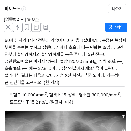
마이노트
나가기
[임종평21-1]
0
정답 확인
60세 남자가 1시간 전부터 가슴이 아파서 응급실에 왔다. 통증은 복장뼈 
부위를 누르는 듯하고 심했다. 자세나 호흡에 따른 변화는 없었다. 5년 
전부터 혈당강하제와 혈압강하제를 복용 중이다. 5년 전부터 
금연했으며 술은 마시지 않는다. 혈압 120/70 mmHg, 맥박 90회/분, 
호흡 18회/분, 체온 37.8℃이다. 심장진찰에서 제3심음이 들린다. 
혈액검사 결과는 다음과 같다. 가슴 X선 사진과 심전도이다. 가능성이 
큰 진단명을 고르시오. (한 가지)
3
3
백혈구 10,000/mm
, 혈색소 15 g/dL, 혈소판 300,000/mm
, 
트로포닌 T 15.2 ng/L (참고치, <14)