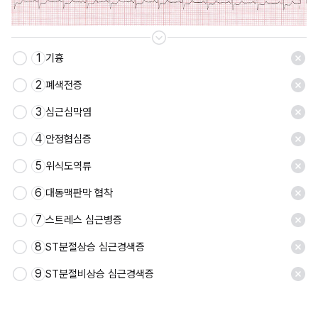
1
기흉
2
폐색전증
3
심근심막염
4
안정협심증
5
위식도역류
6
대동맥판막 협착
7
스트레스 심근병증
8
ST분절상승 심근경색증
9
ST분절비상승 심근경색증