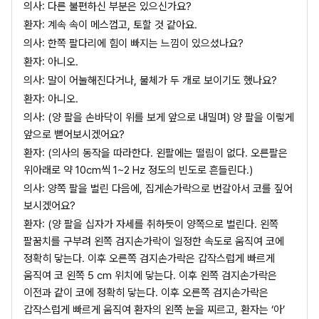
의사: 다른 불편하신 부분은 있으신가요?
환자: 계속 속이 메스껍고, 토할 것 같아요.
의사: 한쪽 팔다리에 힘이 빠지는 느낌이 있으셨나요?
환자: 아니오.
의사: 말이 어눌해진다거나, 물체가 두 개로 보이기도 했나요?
환자: 아니오.
의사: (양 팔을 손바닥이 위를 보게 앞으로 내밀며) 양 팔을 이렇게 
앞으로 뻗어보시겠어요?
환자: (의사의 동작을 따라한다. 왼팔에는 떨림이 없다. 오른팔은 
위아래로 약 10cm씩 1~2 Hz 정도의 빈도로 흔들린다.)
의사: 양쪽 팔을 벌린 다음에, 집게손가락으로 번갈아서 코를 짚어 
보시겠어요?
환자: (양 팔을 십자가 자세를 취하듯이 양쪽으로 벌린다. 왼쪽 
팔꿈치를 구부려 왼쪽 검지손가락이 일정한 속도로 움직여 코에 
정확히 닿는다. 이후 오른쪽 검지손가락은 갑작스럽게 빠르게 
움직여 코 왼쪽 5 cm 위치에 닿는다. 이후 왼쪽 검지손가락은 
이전과 같이 코에 정확히 닿는다. 이후 오른쪽 검지손가락은 
갑작스럽게 빠르게 움직여 환자의 왼쪽 눈을 찌르고, 환자는 ‘아’ 