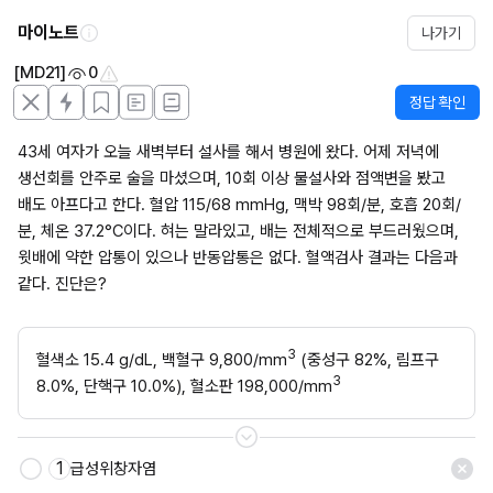
마이노트
나가기
[MD21]
0
정답 확인
43세 여자가 오늘 새벽부터 설사를 해서 병원에 왔다. 어제 저녁에 
생선회를 안주로 술을 마셨으며, 10회 이상 물설사와 점액변을 봤고 
배도 아프다고 한다. 혈압 115/68 mmHg, 맥박 98회/분, 호흡 20회/
분, 체온 37.2°C이다. 혀는 말라있고, 배는 전체적으로 부드러웠으며, 
윗배에 약한 압통이 있으나 반동압통은 없다. 혈액검사 결과는 다음과 
같다. 진단은?
3
혈색소 15.4 g/dL, 백혈구 9,800/mm
 (중성구 82%, 림프구 
3
8.0%, 단핵구 10.0%), 혈소판 198,000/mm
1
급성위창자염