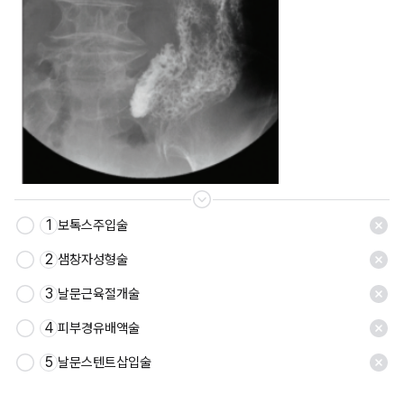
1
보톡스주입술
저장
2
샘창자성형술
3
날문근육절개술
4
피부경유배액술
5
날문스텐트삽입술