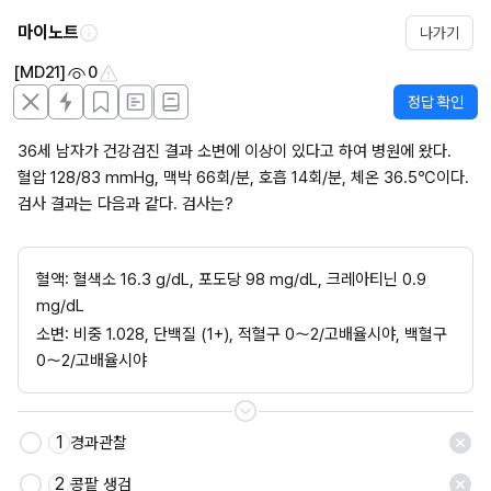
마이노트
나가기
[MD21]
0
정답 확인
36세 남자가 건강검진 결과 소변에 이상이 있다고 하여 병원에 왔다. 
혈압 128/83 mmHg, 맥박 66회/분, 호흡 14회/분, 체온 36.5℃이다. 
검사 결과는 다음과 같다. 검사는?
혈액: 혈색소 16.3 g/dL, 포도당 98 mg/dL, 크레아티닌 0.9 
mg/dL
소변: 비중 1.028, 단백질 (1+), 적혈구 0～2/고배율시야, 백혈구 
0～2/고배율시야
1
경과관찰
저장
2
콩팥 생검