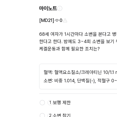
마이노트
[MD21]
0
68세 여자가 1시간마다 소변을 본다고 
한다고 한다. 밤에도 3~4회 소변을 보기 
케겔운동과 함께 필요한 조치는?
혈액: 혈액요소질소/크레아티닌 10/1.1 m
소변: 비중 1.014, 단백질(-), 적혈
보행 제한
1
소변 참기
2