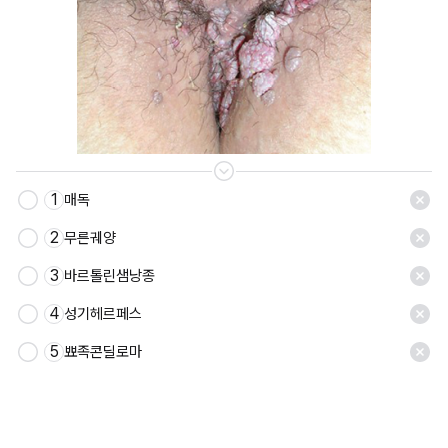
1
매독
저장
2
무른궤양
3
바르톨린샘낭종
4
성기헤르페스
5
뾰족콘딜로마