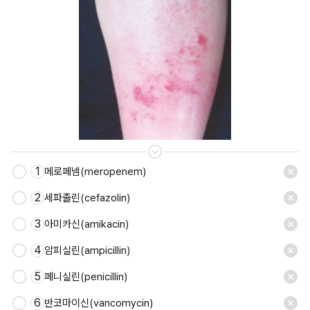
1
메로페넴(meropenem)
2
세파졸린(cefazolin)
3
아미카신(amikacin)
4
암피실린(ampicillin)
5
페니실린(penicillin)
6
반코마이신(vancomycin)