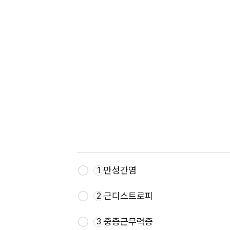
만성간염
1
근디스트로피
2
중증근무력증
3