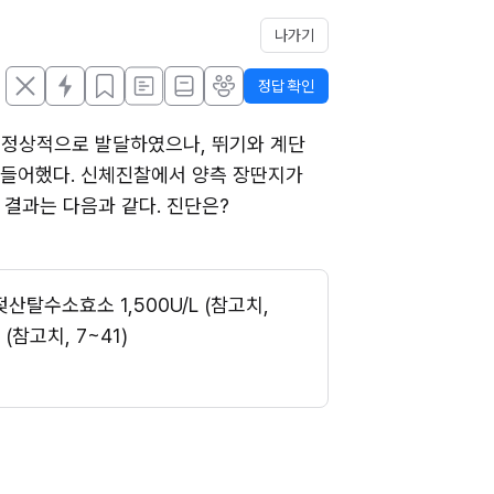
나가기
정답 확인
는 정상적으로 발달하였으나, 뛰기와 계단 
힘들어했다. 신체진찰에서 양측 장딴지가 
 결과는 다음과 같다. 진단은?
, 젖산탈수소효소 1,500U/L (참고치, 
(참고치, 7~41)