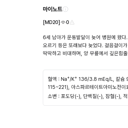
마이노트
[MD20]
0
6세 남아가 운동발달이 늦어 병원에 왔다.
오르기 등은 또래보다 늦었다. 걸음걸이가
딱딱하고 비대하며, 양 무릎에서 깊은힘줄반
+
+
혈액 : Na
/K
 136/3.8 mEq/L, 칼
115~221), 아스파르테이트아미노전이효소
소변 : 포도당(-), 단백질(-), 잠혈(-)