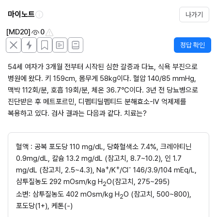
마이노트
나가기
[MD20]
0
정답 확인
54세 여자가 3개월 전부터 시작된 심한 갈증과 다뇨, 식욕 부진으로 
병원에 왔다. 키 159cm, 몸무게 58kg이다. 혈압 140/85 mmHg, 
맥박 112회/분, 호흡 19회/분, 체온 36.7℃이다. 3년 전 당뇨병으로 
진단받은 후 메트포르민, 디펩티딜펩티드 분해효소-IV 억제제를 
복용하고 있다. 검사 결과는 다음과 같다. 치료는?
혈액 : 공복 포도당 110 mg/dL, 당화혈색소 7.4%, 크레아티닌 
0.9mg/dL, 칼슘 13.2 mg/dL (참고치, 8.7~10.2), 인 1.7 
+
+
-
mg/dL (참고치, 2.5~4.3), Na
/K
/Cl
 146/3.9/104 mEq/L, 
삼투질농도 292 mOsm/kg H
O(참고치, 275~295)
2
소변: 삼투질농도 402 mOsm/kg H
O (참고치, 500~800), 
2
포도당(1+), 케톤(-)