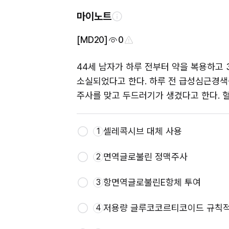
마이노트
[MD20]
0
44세 남자가 하루 전부터 약을 복용하고 
소실되었다고 한다. 하루 전 급성심근경색
주사를 맞고 두드러기가 생겼다고 한다. 혈압 
셀레콕시브 대체 사용
1
면역글로불린 정맥주사
2
항면역글로불린E항체 투여
3
저용량 글루코코르티코이드 규칙적
4