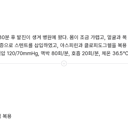
30분 후 발진이 생겨 병원에 왔다. 몸이 조금 가렵고, 얼굴과 
증으로 스텐트를 삽입하였고, 아스피린과 클로피도그렐을 복용 중
120/70mmHg, 맥박 80회/분, 호흡 20회/분, 체온 36.5
 복용