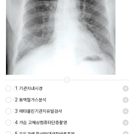
1
기관지내시경
저장
2
동맥혈가스분석
3
메타콜린기관지유발검사
4
가슴 고해상컴퓨터단층촬영
5