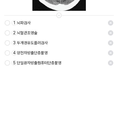
1
뇌파검사
저장
2
뇌혈관조영술
3
두개경유도플러검사
4
양전자방출단층촬영
5
단일광자방출컴퓨터단층촬영