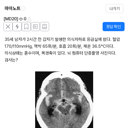
마이노트
나가기
[MD20]
0
정답 확인
35세 남자가 2시간 전 갑자기 발생한 의식저하로 응급실에 왔다. 혈압 
170/110mmHg, 맥박 65회/분, 호흡 20회/분, 체온 36.5°C이다. 
의식상태는 혼수이며, 목경축이 있다. 뇌 컴퓨터 단층촬영 사진이다. 
검사는?