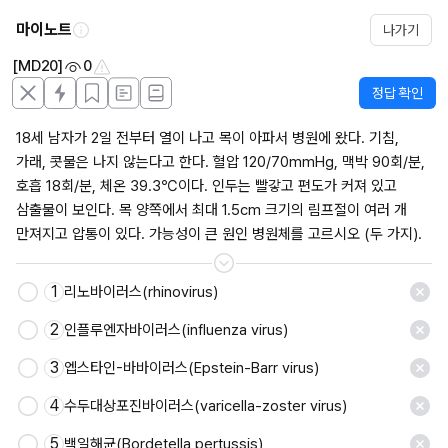
마이노트
나가기
[MD20]
0
정답 확인
18세 남자가 2일 전부터 열이 나고 목이 아파서 병원에 왔다. 기침, 
가래, 콧물은 나지 않는다고 한다. 혈압 120/70mmHg, 맥박 90회/분, 
호흡 18회/분, 체온 39.3℃이다. 인두는 빨갛고 편도가 커져 있고 
삼출물이 보인다. 목 양쪽에서 최대 1.5cm 크기의 림프절이 여러 개 
만져지고 압통이 있다. 가능성이 큰 원인 병원체를 고르시오 (두 가지).
1
리노바이러스(rhinovirus)
저장
2
인플루엔자바이러스(influenza virus)
3
엡스타인-바바이러스(Epstein-Barr virus)
4
수두대상포진바이러스(varicella-zoster virus)
5
백일해균(Bordetella pertussis)