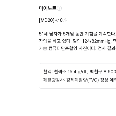
마이노트
[MD20]
0
51세 남자가 5개월 동안 기침을 계속한다고
작업을 하고 있다. 혈압 124/82mmHg,
가슴 컴퓨터단층촬영 사진이다. 검사 결과는
혈액: 혈색소 15.4 g/dL, 백혈구 8,60
폐활량검사: 강제폐활량(FVC) 정상 예측