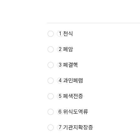
천식
1
폐암
2
폐결핵
3
과민폐렴
4
폐색전증
5
위식도역류
6
기관지확장증
7