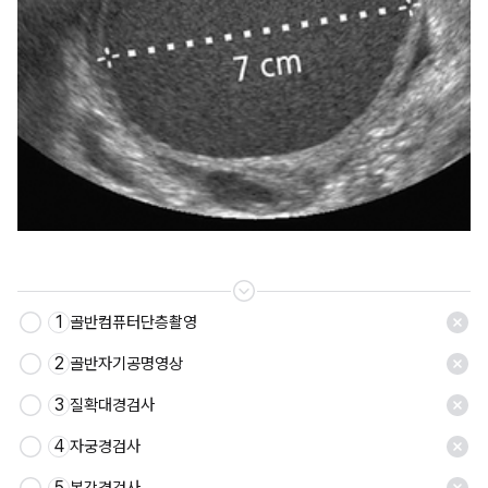
1
골반컴퓨터단층촬영
2
골반자기공명영상
3
질확대경검사
4
자궁경검사
5