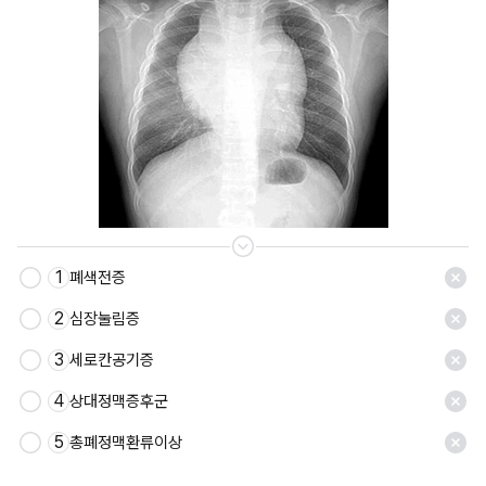
1
폐색전증
2
심장눌림증
3
세로칸공기증
4
상대정맥증후군
5
총폐정맥환류이상