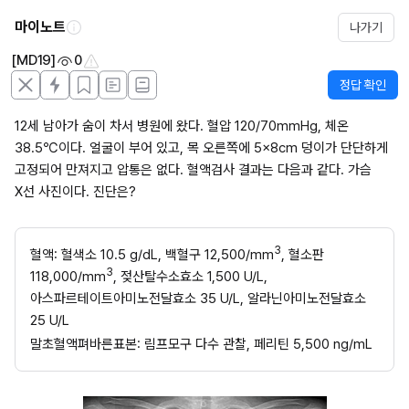
마이노트
나가기
[MD19]
0
정답 확인
12세 남아가 숨이 차서 병원에 왔다. 혈압 120/70mmHg, 체온 
38.5℃이다. 얼굴이 부어 있고, 목 오른쪽에 5×8cm 덩이가 단단하게 
고정되어 만져지고 압통은 없다. 혈액검사 결과는 다음과 같다. 가슴 
X선 사진이다. 진단은?
3
혈액: 혈색소 10.5 g/dL, 백혈구 12,500/mm
, 혈소판 
3
118,000/mm
, 젖산탈수소효소 1,500 U/L, 
아스파르테이트아미노전달효소 35 U/L, 알라닌아미노전달효소 
25 U/L
말초혈액펴바른표본: 림프모구 다수 관찰, 페리틴 5,500 ng/mL