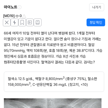
마이노트
나가기
[MD19]
0
정답 확인
66세 여자가 10일 전부터 열이 난다며 병원에 왔다. 1개월 전부터 
미열감이 있고 기운이 없다고 한다. 걸으면 숨이 찼으나 기침과 가래는 
없다. 15년 전부터 관절염으로 치료받아 왔고 비흡연자이다. 혈압 
95/70mmHg, 맥박 108회/분, 호흡 18회/분, 체온 38.8℃이다. 가슴 
청진에서 심음과 호흡음은 정상이다. 가슴 X선 사진과 가슴 
컴퓨터단층촬영 사진이다. 혈액검사 결과는 다음과 같다. 검사는?
3 
혈색소 12.5 g/dL, 백혈구 8,800/mm
(중성구 75%), 혈소판 
3
158,000/mm
, C-반응단백질 36 mg/L (참고치, <10)