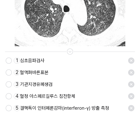
1
심초음파검사
저장
2
혈액펴바른표본
3
기관지경유폐생검
4
혈청 아스페르길루스 침전항체
5
결핵특이 인터페론감마(interferon-γ) 방출 측정