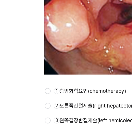
항암화학요법(chemotherapy)
1
오른쪽간절제술(right hepatecto
2
왼쪽결장반절제술(left hemicolec
3