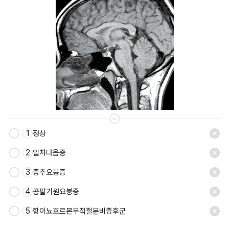
1
정상
2
일차다음증
3
중추요붕증
4
콩팥기원요붕증
5
항이뇨호르몬부적절분비증후군