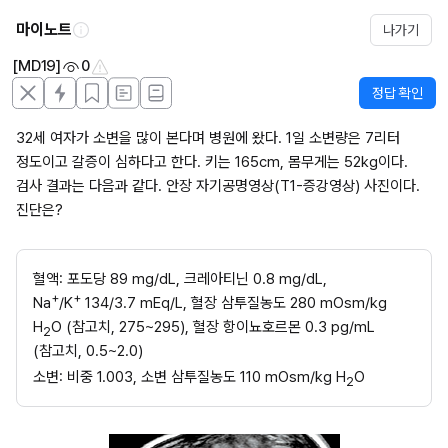
마이노트
나가기
[MD19]
0
정답 확인
32세 여자가 소변을 많이 본다며 병원에 왔다. 1일 소변량은 7리터 
정도이고 갈증이 심하다고 한다. 키는 165cm, 몸무게는 52kg이다. 
검사 결과는 다음과 같다. 안장 자기공명영상(T1-증강영상) 사진이다. 
진단은?
혈액: 포도당 89 mg/dL, 크레아티닌 0.8 mg/dL, 
+
+
Na
/K
 134/3.7 mEq/L, 혈장 삼투질농도 280 mOsm/kg 
H
O (참고치, 275~295), 혈장 항이뇨호르몬 0.3 pg/mL 
2
(참고치, 0.5~2.0)
소변: 비중 1.003, 소변 삼투질농도 110 mOsm/kg H
O
2