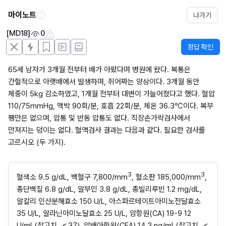
마이노트
나가기
[MD18]
0
정답 확인
65세 남자가 3개월 전부터 배가 아팠다며 병원에 왔다. 복통은 
간헐적으로 아랫배에서 발생하며, 쥐어짜는 양상이다. 3개월 동안 
체중이 5kg 감소하였고, 1개월 전부터 대변이 가늘어졌다고 했다. 혈압 
110/75mmHg, 맥박 90회/분, 호흡 22회/분, 체온 36.3℃이다. 복부 
팽만은 없으며, 압통 및 반동 압통도 없다. 직장손가락검사에서 
만져지는 덩이는 없다. 혈액검사 결과는 다음과 같다. 필요한 검사를 
고르시오 (두 가지).
3
3
혈색소 9.5 g/dL, 백혈구 7,800/mm
, 혈소판 185,000/mm
, 
총단백질 6.8 g/dL, 알부민 3.8 g/dL, 총빌리루빈 1.2 mg/dL, 
알칼리 인산분해효소 150 U/L, 아스파르테이트아미노전달효소 
35 U/L, 알라닌아미노달효소 25 U/L, 암항원(CA) 19-9 12 
U/mL(참고치, ＜37), 암배아항원(CEA) 14.3 ng/mL(참고치, ＜