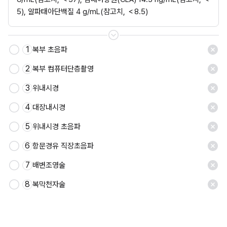
5), 알파태아단백질 4 g/mL(참고치, ＜8.5)
1
복부 초음파
저장
2
복부 컴퓨터단층촬영
3
위내시경
4
대장내시경
5
위내시경 초음파
6
항문경유 직장초음파
7
배변조영술
8
복막천자술