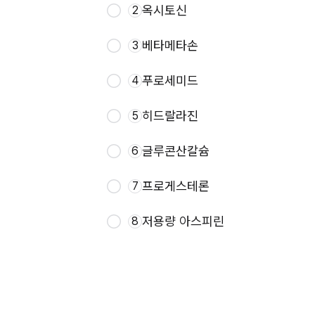
옥시토신
2
베타메타손
3
푸로세미드
4
히드랄라진
5
글루콘산칼슘
6
프로게스테론
7
저용량 아스피린
8