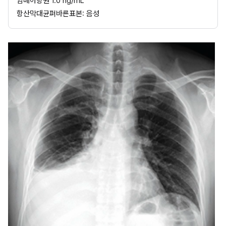
암배아항원 1.0 ng/mL
항산막대균펴바른표본: 음성