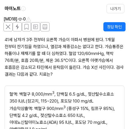
마이노트
나가기
[MD18]
0
정답 확인
41세 남자가 3주 전부터 오른쪽 가슴이 아파서 병원에 왔다. 1개월 
전부터 잔기침을 하였으나, 열감과 체중감소는 없다고 한다. 가슴통증은 
하품이나 재채기를 할 때 더 심하였다. 혈압 120/60mmHg, 맥박 
76회/분, 호흡 20회/분, 체온 36.5℃이다. 오른쪽 아랫가슴에서 
호흡음은 감소되고 타진에서 둔탁음이 들린다. 가슴 X선 사진이다. 검사 
결과는 다음과 같다. 치료는?
3
혈액: 백혈구 8,000/mm
, 단백질 6.5 g/dL, 젖산탈수소효소 
350 IU/L(참고치, 115~220), 포도당 100 mg/dL
3 
가슴막삼출액: 백혈구 900/mm
(중성구 15%, 림프구 85%), 
단백질 4.2 g/dL, 젖산탈수소효소 650 IU/L, 
아데노신탈아미노효소(ADA) 95 IU/L, 포도당 70 mg/dL, 