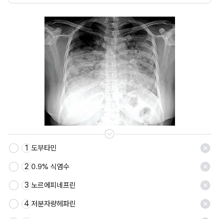
1
도부타민
저장
2
0.9% 식염수
3
노르에피네프린
4
저분자량헤파린