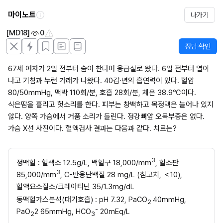
마이노트
나가기
[MD18]
0
정답 확인
67세 여자가 2일 전부터 숨이 찬다며 응급실로 왔다. 6일 전부터 열이 
나고 기침과 누런 가래가 나왔다. 40갑·년의 흡연력이 있다. 혈압 
80/50mmHg, 맥박 110회/분, 호흡 28회/분, 체온 38.9℃이다. 
식은땀을 흘리고 헛소리를 한다. 피부는 창백하고 목정맥은 늘어나 있지 
않다. 양쪽 가슴에서 거품 소리가 들린다. 정강뼈앞 오목부종은 없다. 
가슴 X선 사진이다. 혈액검사 결과는 다음과 같다. 치료는?
3
정맥혈 : 혈색소 12.5g/L, 백혈구 18,000/mm
, 혈소판 
3
85,000/mm
, C-반응단백질 28 mg/L (참고치, ＜10), 
혈액요소질소/크레아티닌 35/1.3mg/dL
동맥혈가스분석(대기호흡) : pH 7.32, PaCO
40mmHg, 
2 
-
PaO
2 65mmHg, HCO
 20mEq/L
2
3