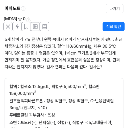
마이노트
나가기
[MD18]
0
정답 확인
5세 남아가 7일 전부터 왼쪽 목에서 덩이가 만져져서 병원에 왔다. 최근 
체중감소와 감기증상은 없었다. 혈압 110/60mmHg, 체온 36.5℃
이다. 덩이는 통증과 열감은 없으며, 1×1cm 크기로 2개가 부드럽게 
만져지며 잘 움직였다. 가슴 청진에서 호흡음과 심음은 정상이며, 간과 
지라는 만져지지 않았다. 검사 결과는 다음과 같다. 검사는?
3
혈액 : 혈색소 12.5g/dL, 백혈구 5,500/mm
, 혈소판 
3
158,000/mm
말초혈액펴바른표본 : 정상 적혈구, 정상 백혈구, C-반응단백질 
3mg/L(참고치, ＜10)
투베르쿨린 피부검사 : 음성
소변 : 포도당(-), 단백질(-), 잠혈(-), 적혈구 ＜5/고배율시야, 