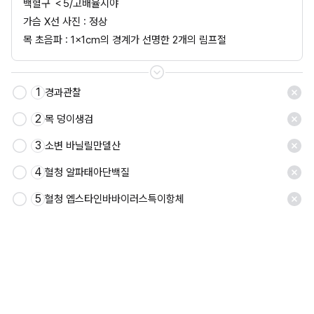
백혈구 ＜5/고배율시야
가슴 X선 사진 : 정상
목 초음파 : 1×1cm의 경계가 선명한 2개의 림프절
1
경과관찰
2
목 덩이생검
3
소변 바닐릴만델산
4
혈청 알파태아단백질
5
혈청 엡스타인바바이러스특이항체