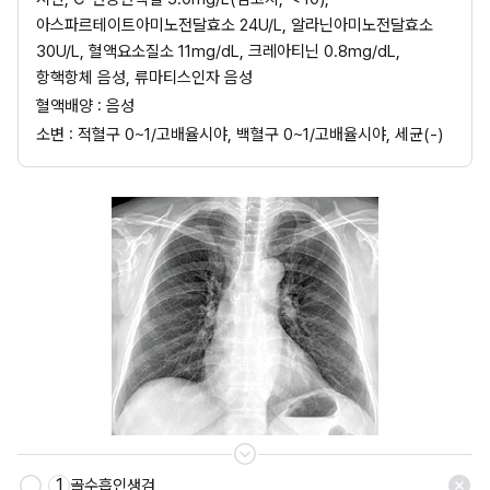
아스파르테이트아미노전달효소 24U/L, 알라닌아미노전달효소 
30U/L, 혈액요소질소 11mg/dL, 크레아티닌 0.8mg/dL, 
항핵항체 음성, 류마티스인자 음성
혈액배양 : 음성
소변 : 적혈구 0~1/고배율시야, 백혈구 0~1/고배율시야, 세균(-)
1
골수흡인생검
저장