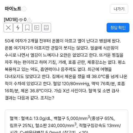
마이노트
나가기
[MD18]
0
정답 확인
50세 여자가 2개월 전부터 온몸이 아프고 열이 난다고 병원에 왔다. 
온몸 여기저기가 아프지만 관절이 붓지는 않았다. 얼굴에 식은땀이 
수시로 나면서 열감이 느껴지나 오한은 없었다고 한다. 뜨거운 찜질을 
자주 하는 편이라고 하며 기침, 가래, 호흡 곤란, 체중감소는 없다. 평소 
복용하고 있는 약도, 흡연력이나 음주력도 없다. 최근에 여행을 
다녀오지도 않았다고 한다. 집에서 체온을 쟀을 때 38.0℃를 넘게 나온 
적이 수차례 있었다고 한다. 혈압 120/80mmHg, 맥박 76회/분, 호흡 
16회/분, 체온 36.8℃이다. 가슴 X선 사진이다. 혈액 및 소변 검사 
결과는 다음과 같다. 조치는?
3
혈액 : 혈색소 13.0g/dL, 백혈구 5,000/mm
(중성구 65%, 
3
림프구 25%), 혈소판 240,000/mm
, 적혈구침강속도 13mm/
시간, C-반응단백질 5.0mg/L(참고치, ＜10), 