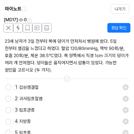
마이노트
나가기
[MD17]
0
정답 확인
23세 남자가 3일 전부터 목에 덩이가 만져져서 병원에 왔다. 5일 
전부터 열감을 느꼈다고 하였다. 혈압 120/80mmHg, 맥박 90회/분, 
호흡 20회/분, 체온 38.5℃였다. 목 양쪽에서 직경 1cm 크기의 덩이가 
여러 개 만져졌다. 덩이들은 움직여지면서 압통이 있었다. 가능한 
원인을 고르시오 (두 가지).
1
갑상샘결절
저장
2
괴사림프절염
3
림프관종
4
지방종
5
림프종