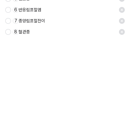
6
반응림프절염
7
종양림프절전이
8
혈관종