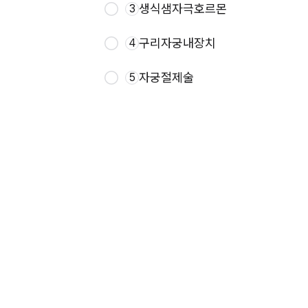
생식샘자극호르몬
3
구리자궁내장치
4
자궁절제술
5