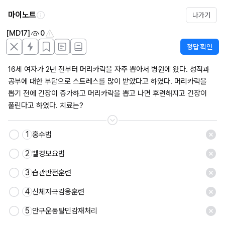
마이노트
나가기
[MD17]
0
정답 확인
16세 여자가 2년 전부터 머리카락을 자주 뽑아서 병원에 왔다. 성적과 
공부에 대한 부담으로 스트레스를 많이 받았다고 하였다. 머리카락을 
뽑기 전에 긴장이 증가하고 머리카락을 뽑고 나면 후련해지고 긴장이 
풀린다고 하였다. 치료는?
1
홍수법
저장
2
벨경보요법
3
습관반전훈련
4
신체자극감응훈련
5
안구운동탈민감재처리