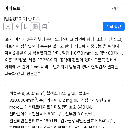
마이노트
나가기
[임종평20-2]
0
정답 확인
38세 여자가 2주 전부터 몸이 노래진다고 병원에 왔다. 소화가 안 되고, 
피로감이 심하였으나 복통은 없다고 한다. 최근에 체중 감량을 위하여 
약을 2개월 이상 복용했다고 한다. 혈압 110/70 mmHg, 맥박 80회/분, 
호흡 16회/분, 체온 37.2℃이다. 공막에 황달이 있다. 오른쪽 갈비뼈 
아래에 서 간이 2 cm 너비로 만져지며 압통이 있다. 혈액검사 결과는 
다음과 같다. 진단은?
3
백혈구 9,500/mm
, 혈색소 12.5 g/dL, 혈소판 
3
320,000/mm
, 총빌리루빈 6.2 mg/dL, 직접빌리루빈 2.8 
mg/dL, 아스파르테이트아미노전달효소 640 U/L, 
알라닌아미노전달효소 830 U/L, 알부민 3.8 g/dL, 
알칼리인산분해효소 180 U/L, 감마글루타밀전달효소 540 U/L, 
항핵항체(-), 항미토콘드리아항체(-), IgG anti-HAV (+), 