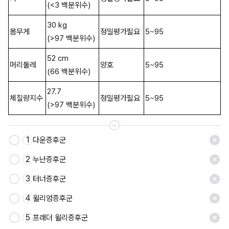
(<3 백분위수)
30 kg 
몸무게
정밀평가필요
5~95
(>97 백분위수)
52 cm 
머리둘레
양호
5~95
(66 백분위수)
27.7
체질량지수
정밀평가필요
5~95
(>97 백분위수)
1
다운증후군
저장
2
누난증후군
3
터너증후군
4
윌리엄증후군
5
프래더 윌리증후군