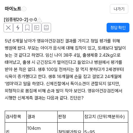
마이노트
나가기
[임종평20-2]
0
정답 확인
5년 6개월 남아가 영유아건강검진 결과를 가지고 정밀 평가를 위해 
병원에 왔다. 부모는 아이가 음식에 대해 집착이 있고, 또래보다 발달이 
늦는 것 같다고 하였다. 임신 나이 38주 4일, 출생체중 2.42kg으로 
태어났고, 출생 시 근긴장도가 떨어진다고 들었으나 병원에서 평가를 
받아 본 적은 없다. 생후 100일 전까지는 잘 먹지 못하다가 2세경부터 
식욕이 증가했다고 한다. 생후 16개월에 손을 잡고 걸었고 24개월에 
'엄마'라고 말을 하였다. 신체진찰에서 특이소견이 관찰되지 않지만, 
외형적으로 몸집에 비해 손과 발이 작아 보인다. 영유아건강검진에서 
시행한 신체계측 결과는 다음과 같다. 진단은?
검사항목
결과
판정
참고치 (단위:백분위수)
104cm
키
정밀평가필요
5~95