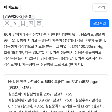
마이노트
나가기
[임종평20-2]
0
정답 확인
60세 남자가 1시간 전부터 숨이 찬다며 병원에 왔다. 평소에도 걸을 때 
숨이 찼다. 밤에 자려고 누웠는데 가슴이 답답해서 잠을 이루지 못했다. 
남동생이 심장병으로 치료를 받는다고 하였다. 혈압 100/60mmHg, 
호흡 18회/분, 체온 36.7℃이다. 가슴 청진에서 심음은 불규칙하고 
심잡음은 들리지 않는다. 검사 결과는 다음과 같다. 가슴 X선 사진과 
심전도이다. 가능성이 큰 진단명을 고르시오 (한 가지).
N-말단 전구 나트륨이뇨 펩타이드(NT-proBNP) 4528 pg/mL 
(참고치, <125)
심초음파: 좌심실박출률 20% (참고치, >55), 
좌심실이완기말직경 6.9 cm (참고치, <5.0), 심실수축기말직경 
6.4 cm (참고치, <3.5), 심실중격 이완기말 두께 1.1 cm (참고치, 