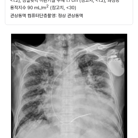
<1.2), 심실뒷벽 이완기말 두께 1.1 cm (참고치, <1.2), 좌심방 
2
용적지수 90 mL/m
 (참고치, <30)
관상동맥 컴퓨터단층촬영: 정상 관상동맥