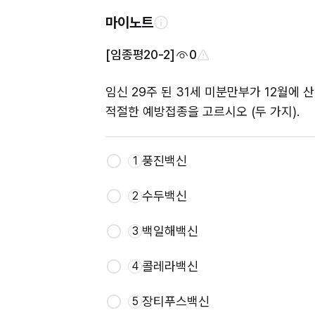
마이노트
[임종평20-2]
0
임신 29주 된 31세 미분만부가 12월에
적절한 예방접종을 고르시오 (두 가지).
풍진백신
1
수두백신
2
백일해백신
3
콜레라백신
4
장티푸스백신
5