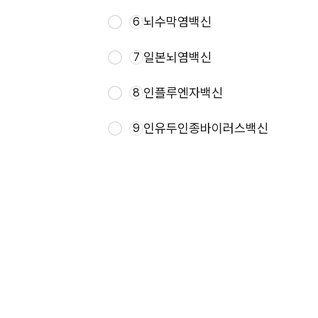
뇌수막염백신
6
일본뇌염백신
7
인플루엔자백신
8
인유두인종바이러스백신
9