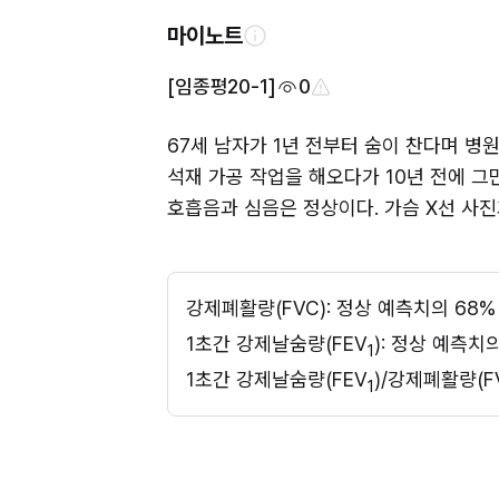
마이노트
[임종평20-1]
0
67세 남자가 1년 전부터 숨이 찬다며 병원
석재 가공 작업을 해오다가 10년 전에 그만두
호흡음과 심음은 정상이다. 가슴 X선 사
강제폐활량(FVC): 정상 예측치의 68%
1초간 강제날숨량(FEV
): 정상 예측치
1
1초간 강제날숨량(FEV
)/강제폐활량(FV
1