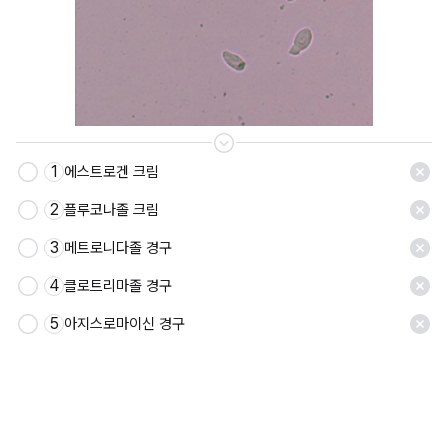
1
에스트로겐 크림
저장
2
플루코나졸 크림
3
메트로니다졸 경구
4
클로트리마졸 경구
5
아지스로마이신 경구