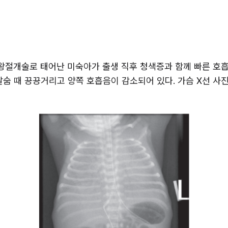
제왕절개술로 태어난 미숙아가 출생 직후 청색증과 함께 빠른 호흡을 
날숨 때 끙끙거리고 양쪽 호흡음이 감소되어 있다. 가슴 X선 사진