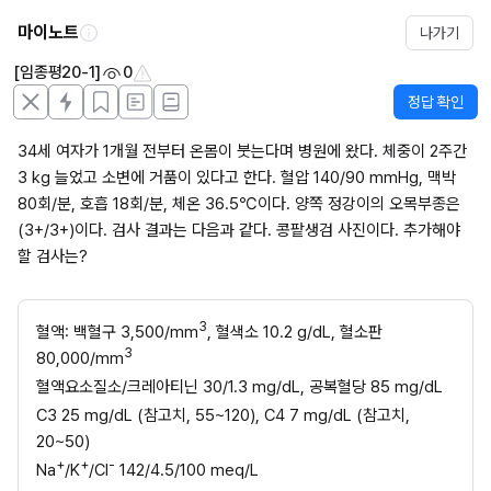
마이노트
나가기
[임종평20-1]
0
정답 확인
34세 여자가 1개월 전부터 온몸이 붓는다며 병원에 왔다. 체중이 2주간 
3 kg 늘었고 소변에 거품이 있다고 한다. 혈압 140/90 mmHg, 맥박 
80회/분, 호흡 18회/분, 체온 36.5℃이다. 양쪽 정강이의 오목부종은 
(3+/3+)이다. 검사 결과는 다음과 같다. 콩팥생검 사진이다. 추가해야 
할 검사는?
3
혈액: 백혈구 3,500/mm
, 혈색소 10.2 g/dL, 혈소판 
3
80,000/mm
혈액요소질소/크레아티닌 30/1.3 mg/dL, 공복혈당 85 mg/dL
C3 25 mg/dL (참고치, 55~120), C4 7 mg/dL (참고치, 
20~50)
+
+
-
Na
/K
/Cl
 142/4.5/100 meq/L