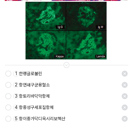
1
한랭글로불린
2
항연쇄구균용혈소
3
항토리바닥막항체
4
항중성구세포질항체
5
항이중가닥디옥시리보핵산