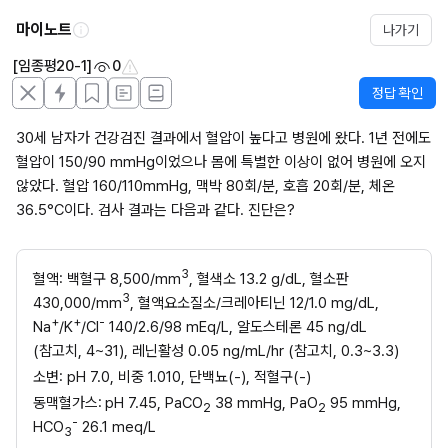
마이노트
나가기
[임종평20-1]
0
정답 확인
30세 남자가 건강검진 결과에서 혈압이 높다고 병원에 왔다. 1년 전에도 
혈압이 150/90 mmHg이었으나 몸에 특별한 이상이 없어 병원에 오지 
않았다. 혈압 160/110mmHg, 맥박 80회/분, 호흡 20회/분, 체온 
36.5°C이다. 검사 결과는 다음과 같다. 진단은?
3
혈액: 백혈구 8,500/mm
, 혈색소 13.2 g/dL, 혈소판 
3
430,000/mm
, 혈액요소질소/크레아티닌 12/1.0 mg/dL, 
+
+
-
Na
/K
/Cl
 140/2.6/98 mEq/L, 알도스테론 45 ng/dL 
(참고치, 4~31), 레닌활성 0.05 ng/mL/hr (참고치, 0.3~3.3)
소변: pH 7.0, 비중 1.010, 단백뇨(-), 적혈구(-)
동맥혈가스:
pH 7.45, PaCO
 38 mmHg, PaO
 95 mmHg, 
2
2
-
HCO
 26.1 meq/L
3