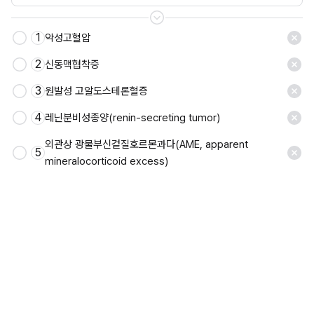
1
악성고혈압
저장
2
신동맥협착증
3
원발성 고알도스테론혈증
4
레닌분비성종양(renin-secreting tumor)
외관상 광물부신겉질호르몬과다(AME, apparent 
5
mineralocorticoid excess)