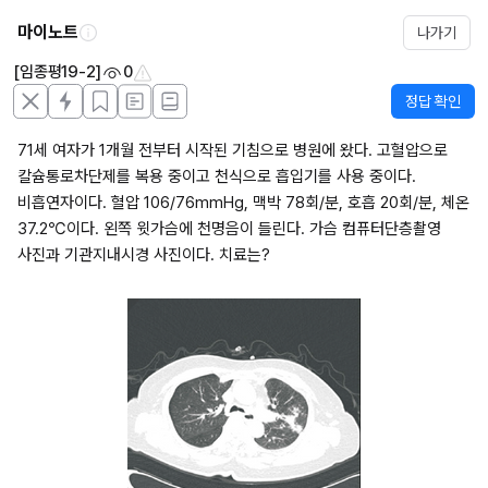
마이노트
나가기
[임종평19-2]
0
정답 확인
71세 여자가 1개월 전부터 시작된 기침으로 병원에 왔다. 고혈압으로 
칼슘통로차단제를 복용 중이고 천식으로 흡입기를 사용 중이다. 
비흡연자이다. 혈압 106/76mmHg, 맥박 78회/분, 호흡 20회/분, 체온 
37.2℃이다. 왼쪽 윗가슴에 천명음이 들린다. 가슴 컴퓨터단층촬영 
사진과 기관지내시경 사진이다. 치료는?