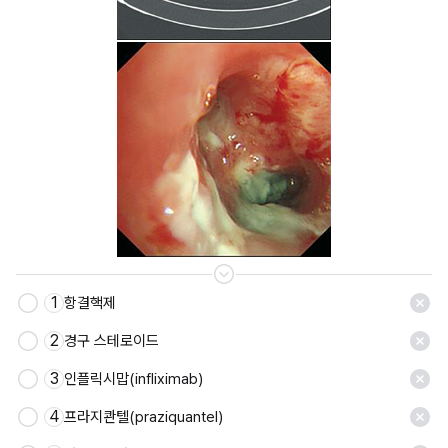
1
항결핵제
2
경구 스테로이드
3
인플릭시맙(infliximab)
4
프라지콴텔(praziquantel)