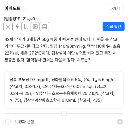
마이노트
나가기
[임종평19-2]
0
정답 확인
42세 남자가 3개월간 5kg 체중이 빠져 병원에 왔다. 더위를 못 참고 
가슴이 두근거린다고 한다. 혈압 140/90mmHg, 맥박 110회/분, 호흡 
22회/분, 체온 37.2℃이다. 갑상샘이 미만성으로 커져 있고 촉진 시 
통증은 없다. 혈액검사 결과는 다음과 같다. 치료는?
공복 포도당 97 mg/dL, 당화혈색소 5.5%, 유리 T
 5.6 ng/dL 
4
(참고치, 0.8~1.7), 갑상샘자극호르몬 0.02 mIU/L (참고치, 
0.34~4.25), 갑상샘자극호르몬수용체항체 25.2 IU/L (참고치, 
≤1.75), 갑상샘과산화효소항체 6 IU/mL (참고치, <35)
1
경과 관찰
저장