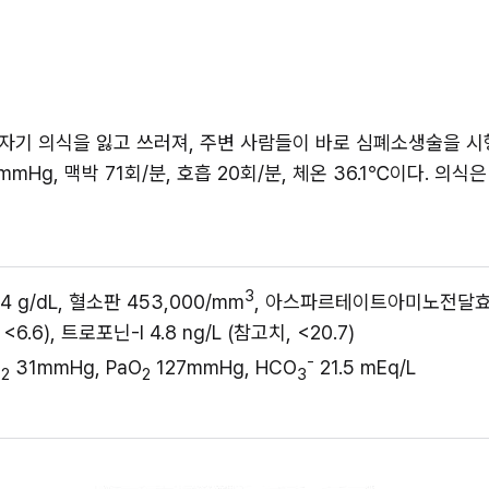
갑자기 의식을 잃고 쓰러져, 주변 사람들이 바로 심폐소생술을 시
mmHg, 맥박 71회/분, 호흡 20회/분, 체온 36.1℃이다. 의
3
.4 g/dL, 혈소판 453,000/mm
, 아스파르테이트아미노전달효소
 <6.6), 트로포닌-I 4.8 ng/L (참고치, <20.7)
-
O
 31mmHg, PaO
 127mmHg, HCO
 21.5 mEq/L
2
2
3