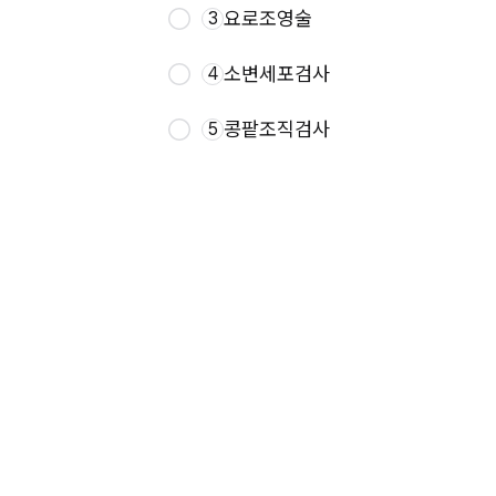
요로조영술
3
소변세포검사
4
콩팥조직검사
5