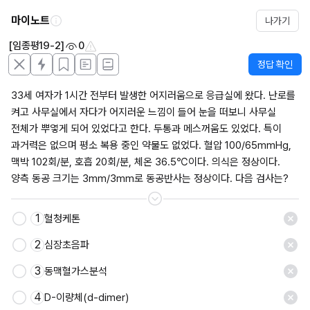
마이노트
나가기
[임종평19-2]
0
정답 확인
33세 여자가 1시간 전부터 발생한 어지러움으로 응급실에 왔다. 난로를 
켜고 사무실에서 자다가 어지러운 느낌이 들어 눈을 떠보니 사무실 
전체가 뿌옇게 되어 있었다고 한다. 두통과 메스꺼움도 있었다. 특이 
과거력은 없으며 평소 복용 중인 약물도 없었다. 혈압 100/65mmHg, 
맥박 102회/분, 호흡 20회/분, 체온 36.5℃이다. 의식은 정상이다. 
양측 동공 크기는 3mm/3mm로 동공반사는 정상이다. 다음 검사는?
1
혈청케톤
저장
2
심장초음파
3
동맥혈가스분석
4
D-이량체(d-dimer)