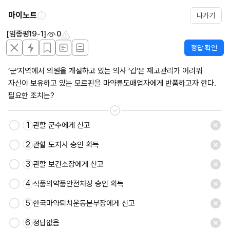
마이노트
나가기
[임종평19-1]
0
정답 확인
‘군’지역에서 의원을 개설하고 있는 의사 ‘갑’은 재고관리가 어려워 
자신이 보유하고 있는 모르핀을 마약류도매업자에게 반품하고자 한다. 
필요한 조치는?
1
관할 군수에게 신고
저장
2
관할 도지사 승인 획득
3
관할 보건소장에게 신고
4
식품의약품안전처장 승인 획득
5
한국마약퇴치운동본부장에게 신고
6
정답없음