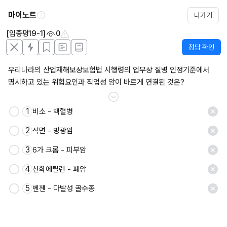
마이노트
나가기
[임종평19-1]
0
정답 확인
우리나라의 산업재해보상보험법 시행령의 업무상 질병 인정기준에서 
명시하고 있는 위험요인과 직업성 암이 바르게 연결된 것은?
1
비소 - 백혈병
2
석면 - 방광암
3
6가 크롬 - 피부암
4
산화에틸렌 - 폐암
5
벤젠 - 다발성 골수종